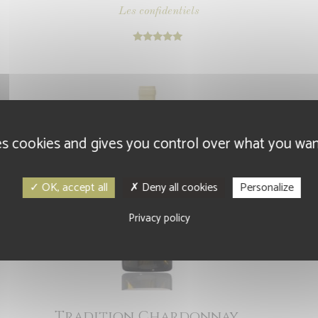
Les confidentiels
Note
5.00
sur 5
es cookies and gives you control over what you wan
OK, accept all
Deny all cookies
Personalize
Privacy policy
Tradition Chardonnay