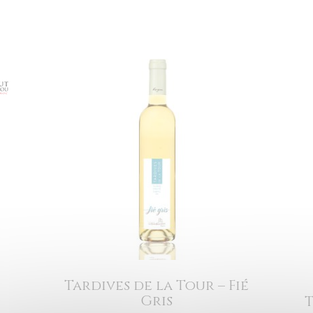
Tardives de la Tour – Fié
Gris