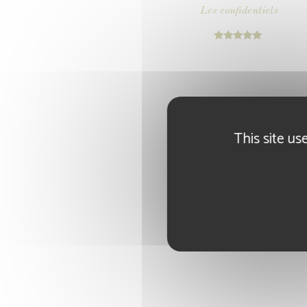
Les confidentiels
Note
5.00
sur 5
This site us