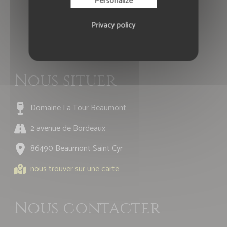
Personalize
Privacy policy
Nous situer
Domaine La Tour Beaumont
2 avenue de Bordeaux
86490 Beaumont Saint Cyr
nous trouver sur une carte
Nous contacter